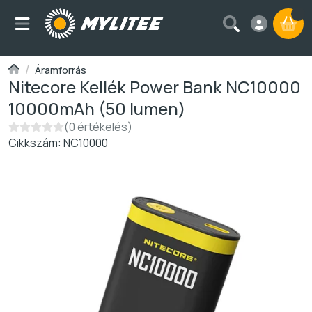
A k
Áramforrás
Nitecore Kellék Power Bank NC10000
10000mAh (50 lumen)
Nincs vélemény a termékről:
0 értékelés
Cikkszám:
NC10000