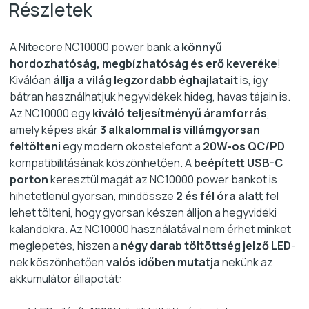
Részletek
A Nitecore NC10000 power bank a
könnyű
hordozhatóság, megbízhatóság és erő keveréke
!
Kiválóan
állja a világ legzordabb éghajlatait
is, így
bátran használhatjuk hegyvidékek hideg, havas tájain is.
Az NC10000 egy
kiváló teljesítményű áramforrás
,
amely képes akár
3 alkalommal is villámgyorsan
feltölteni
egy modern okostelefont a
20W-os QC/PD
kompatibilitásának köszönhetően. A
beépített USB-C
porton
keresztül magát az NC10000 power bankot is
hihetetlenül gyorsan, mindössze
2 és fél óra alatt
fel
lehet tölteni, hogy gyorsan készen álljon a hegyvidéki
kalandokra. Az NC10000 használatával nem érhet minket
meglepetés, hiszen a
négy darab töltöttség jelző LED
-
nek köszönhetően
valós időben mutatja
nekünk az
akkumulátor állapotát: