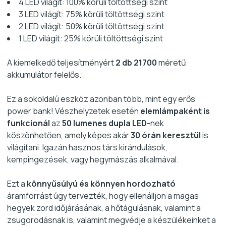
4 LED világít: 100% körüli töltöttségi szint
3 LED világít: 75% körüli töltöttségi szint
2 LED világít: 50% körüli töltöttségi szint
1 LED világít: 25% körüli töltöttségi szint
A kiemelkedő teljesítményért
2 db 21700
méretű
akkumulátor felelős.
Ez a sokoldalú eszköz azonban több, mint egy erős
power bank! Vészhelyzetek esetén
elemlámpaként is
funkcionál
az
50 lumenes dupla LED-
nek
köszönhetően, amely képes akár
30 órán keresztül
is
világítani. Igazán hasznos társ kirándulások,
kempingezések, vagy hegymászás alkalmával.
Ezt a
könnyűsúlyú és könnyen hordozható
áramforrást úgy tervezték, hogy ellenálljon a magas
hegyek zord időjárásának, a hőtágulásnak, valamint a
zsugorodásnak is, valamint megvédje a készülékeinket a