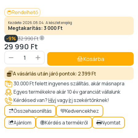
Rendelhető
Kezdete: 2026.08.04
A készlet erejéig
Megtakarítás:
3 000 Ft
9
32 990
Ft
29 990
Ft
Kosárba
A vásárlás után járó pontok:
2 399 Ft
30.000 Ft felett ingyenes szállítás, akár másnapra
Egyes termékekre akár 10 év garanciát vállalunk
Kérdésed van?
Hívj
vagy
írj
szekértőnknek!
Ajánlom
Kérdés a termékről
Nyomtat