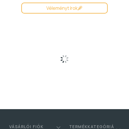
Véleményt írok
Betöltés...
VÁSÁRLÓI FIÓK
TERMÉKKATEGÓRIÁ