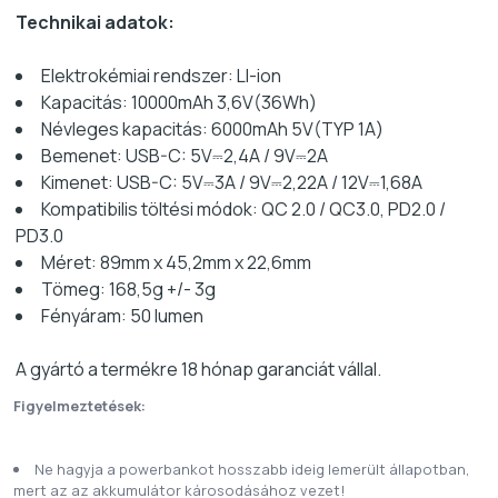
Technikai adatok:
Elektrokémiai rendszer: LI-ion
Kapacitás: 10000mAh 3,6V(36Wh)
Névleges kapacitás: 6000mAh 5V(TYP 1A)
Bemenet: USB-C: 5V⎓2,4A / 9V⎓2A
Kimenet: USB-C: 5V⎓3A / 9V⎓2,22A / 12V⎓1,68A
Kompatibilis töltési módok: QC 2.0 / QC3.0, PD2.0 /
PD3.0
Méret: 89mm x 45,2mm x 22,6mm
Tömeg: 168,5g +/- 3g
Fényáram: 50 lumen
A gyártó a termékre 18 hónap garanciát vállal.
Figyelmeztetések:
Ne hagyja a powerbankot hosszabb ideig lemerült állapotban,
mert az az akkumulátor károsodásához vezet!