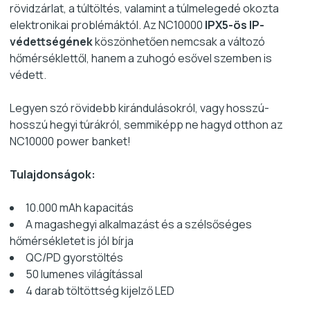
rövidzárlat, a túltöltés, valamint a túlmelegedé okozta
elektronikai problémáktól. Az NC10000
IPX5-ös IP-
védettségének
köszönhetően nemcsak a változó
hőmérséklettől, hanem a zuhogó esővel szemben is
védett.
Legyen szó rövidebb kirándulásokról, vagy hosszú-
hosszú hegyi túrákról, semmiképp ne hagyd otthon az
NC10000 power banket!
Tulajdonságok:
10.000 mAh kapacitás
A magashegyi alkalmazást és a szélsőséges
hőmérsékletet is jól bírja
QC/PD gyorstöltés
50 lumenes világítással
4 darab töltöttség kijelző LED