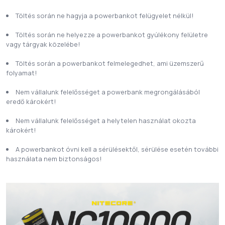
Töltés során ne hagyja a powerbankot felügyelet nélkül!
Töltés során ne helyezze a powerbankot gyúlékony felületre
vagy tárgyak közelébe!
Töltés során a powerbankot felmelegedhet, ami üzemszerű
folyamat!
Nem vállalunk felelősséget a powerbank megrongálásából
eredő károkért!
Nem vállalunk felelősséget a helytelen használat okozta
károkért!
A powerbankot óvni kell a sérülésektől, sérülése esetén további
használata nem biztonságos!