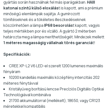
gyártás során használnak fel más iparágakban.
HAIII
katonai szintű külső eloxálás
t is kapott, ami a prémium
minőségű elemlámpák sajátja. A gumírozott
tömítéseknek és a tökéletes illeszkedéseknek
köszönhetően a lámpa
IP68 besorolás
t kapott, vagyis
teljes mértékben por és vízálló. A gyártó 2 méterben
határozta meg a lámpa meríthetőségét. Mindezek mellett
1 méteres magasságig vállalnak törés garanciá
t!
Specifikációk:
CREE XP-L2 V6 LED-el szerelt 1200 lumenes maximális
fényáram
10200 kandellás maximális középfény intenzitás 202
méteres fénytávval
Kristályüveg borítású lencse Precíziós Digitális Optikai
Technológiával kombinálva
21700 akkumulátorral (mellékelt), 18650, vagy CR123
méretekkel kompatibilis