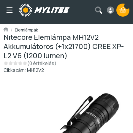
A k
Elemlámpák
Nitecore Elemlámpa MH12V2
Akkumulátoros (+1x21700) CREE XP-
L2 V6 (1200 lumen)
Nincs vélemény a termékről:
0 értékelés
Cikkszám:
MH12V2