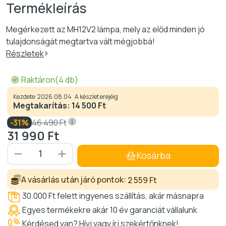
Megérkezett az MH12V2 lámpa, mely az előd minden jó
tulajdonságát megtartva vált mégjobbá!
Részletek
Raktáron
4 db
Kezdete: 2026.08.04
A készlet erejéig
Megtakarítás:
14 500 Ft
31
46 490
Ft
31 990
Ft
Kosárba
A vásárlás után járó pontok:
2 559 Ft
30.000 Ft felett ingyenes szállítás, akár másnapra
Egyes termékekre akár 10 év garanciát vállalunk
Kérdésed van?
Hívj
vagy
írj
szekértőnknek!