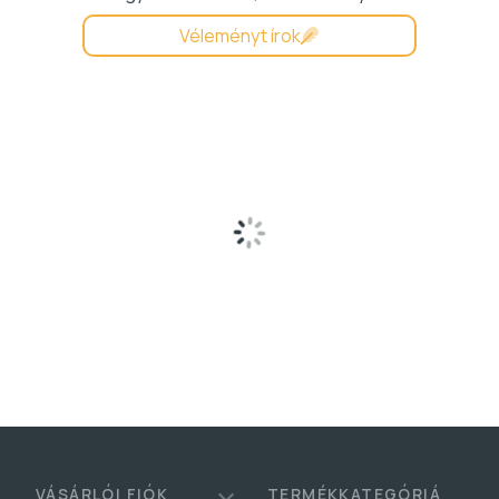
Véleményt írok
Betöltés...
VÁSÁRLÓI FIÓK
TERMÉKKATEGÓRIÁ