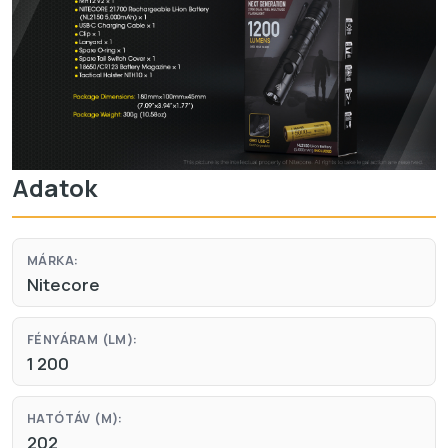
Adatok
MÁRKA:
Nitecore
FÉNYÁRAM (LM):
1 200
HATÓTÁV (M):
202