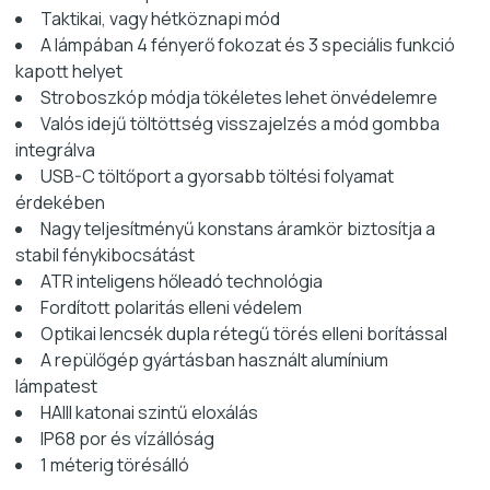
Taktikai, vagy hétköznapi mód
A lámpában 4 fényerő fokozat és 3 speciális funkció
kapott helyet
Stroboszkóp módja tökéletes lehet önvédelemre
Valós idejű töltöttség visszajelzés a mód gombba
integrálva
USB-C töltőport a gyorsabb töltési folyamat
érdekében
Nagy teljesítményű konstans áramkör biztosítja a
stabil fénykibocsátást
ATR inteligens hőleadó technológia
Fordított polaritás elleni védelem
Optikai lencsék dupla rétegű törés elleni borítással
A repülőgép gyártásban használt alumínium
lámpatest
HAIII katonai szintű eloxálás
IP68 por és vízállóság
1 méterig törésálló