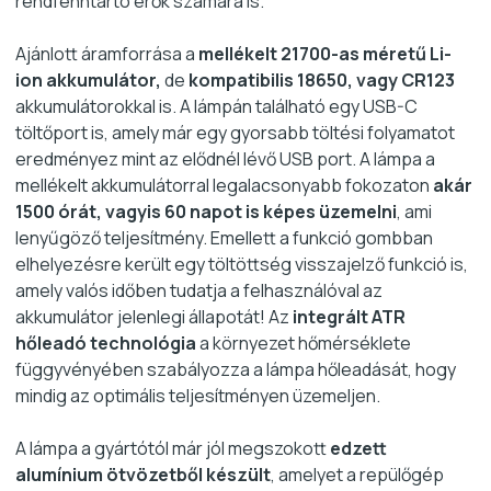
rendfenntartó erők számára is.
Ajánlott áramforrása a
mellékelt 21700-as méretű Li-
ion akkumulátor,
de
kompatibilis 18650, vagy CR123
akkumulátorokkal is. A lámpán található egy USB-C
töltőport is, amely már egy gyorsabb töltési folyamatot
eredményez mint az elődnél lévő USB port. A lámpa a
mellékelt akkumulátorral legalacsonyabb fokozaton
akár
1500 órát, vagyis 60 napot is képes üzemelni
, ami
lenyűgöző teljesítmény. Emellett a funkció gombban
elhelyezésre került egy töltöttség visszajelző funkció is,
amely valós időben tudatja a felhasználóval az
akkumulátor jelenlegi állapotát! Az
integrált ATR
hőleadó technológia
a környezet hőmérséklete
függyvényében szabályozza a lámpa hőleadását, hogy
mindig az optimális teljesítményen üzemeljen.
A lámpa a gyártótól már jól megszokott
edzett
alumínium ötvözetből készült
, amelyet a repülőgép