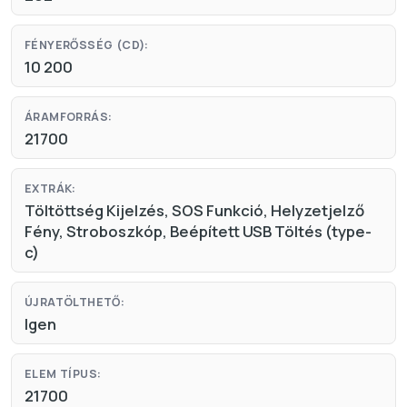
FÉNYERŐSSÉG (CD):
10 200
ÁRAMFORRÁS:
21700
EXTRÁK:
Töltöttség Kijelzés, SOS Funkció, Helyzetjelző
Fény, Stroboszkóp, Beépített USB Töltés (type-
c)
ÚJRATÖLTHETŐ:
Igen
ELEM TÍPUS:
21700