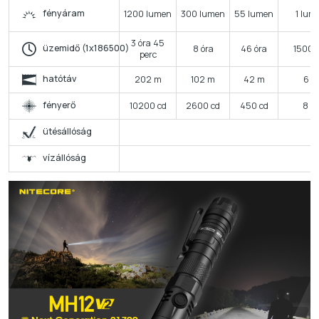
fényáram
1200 lumen
300 lumen
55 lumen
1 lum
3 óra 45
üzemidő (1x186500)
8 óra
46 óra
1500 
perc
hatótáv
202 m
102 m
42 m
6 m
fényerő
10200 cd
2600 cd
450 cd
8 c
ütésállóság
vízállóság