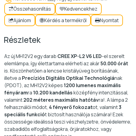
Ajánlom
Kérdés a termékről
Nyomtat
Részletek
Az új MH12V2 egy darab
CREE XP-L2 V6 LED
-el szerelt
elemlámpa, így élettartama elérheti az akár
50.000 órát
is. Köszönhetően a lencse kristályüveg borításának,
illetve a
Precíziós Digitális Optikai Technológiá
nak
(PDOT), az MH12V2 képes
1200 lumenes maximális
fényáram
ra
10.200 kandellás
középfény intenzitással,
valamint
202 méteres maximális hatótáv
ra!. A lámpa 2
felhasználói módot,
4 fényerő fokozat
ot, valamint
3
speciális funkció
t biztosít használója számára! Ezek
összessége ideálissá teszi vészhelyzetre, önvédelemre,
szabadidős elfoglaltságokra, őrjáratokhoz, vagy