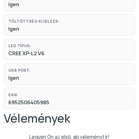
Igen
TÖLTÖTTSÉG KIJELZÉS:
Igen
LED TÍPUS:
CREE XP-L2 V6
USB PORT:
Igen
EAN:
6952506405985
Vélemények
Legyen Ön az első, aki véleményt ír!