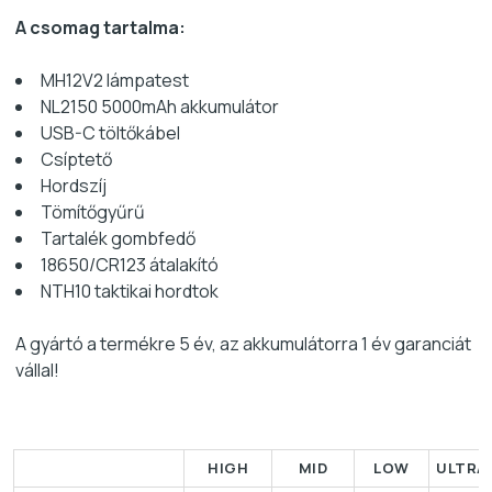
A csomag tartalma:
MH12V2 lámpatest
NL2150 5000mAh akkumulátor
USB-C töltőkábel
Csíptető
Hordszíj
Tömítőgyűrű
Tartalék gombfedő
18650/CR123 átalakító
NTH10 taktikai hordtok
A gyártó a termékre 5 év, az akkumulátorra 1 év garanciát
vállal!
HIGH
MID
LOW
ULTRA